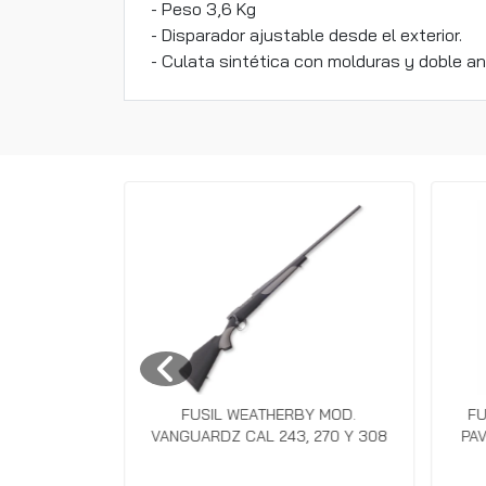
- Peso 3,6 Kg
- Disparador ajustable desde el exterior.
- Culata sintética con molduras y doble anc
KA CAL 300
FUSIL WEATHERBY MOD.
FU
ERO
VANGUARDZ CAL 243, 270 Y 308
PA