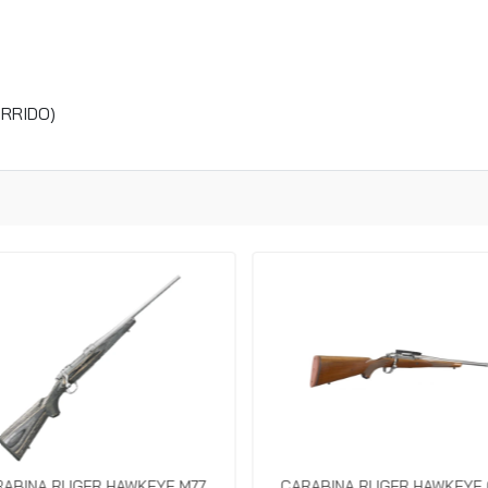
ORRIDO)
RABINA RUGER HAWKEYE M77
CARABINA RUGER HAWKEYE