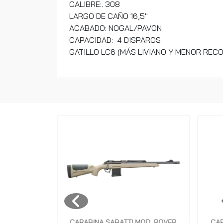
CALIBRE:. 308
LARGO DE CAÑO 16,5"
ACABADO: NOGAL/PAVON
CAPACIDAD: 4 DISPAROS
GATILLO LC6 (MÁS LIVIANO Y MENOR REC
LI MOD.
CARABINA SABATTI MOD. ROVER
CA