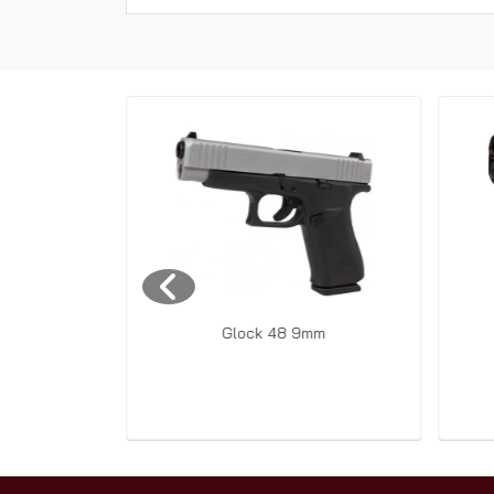
 Gen 3
Glock 48 9mm