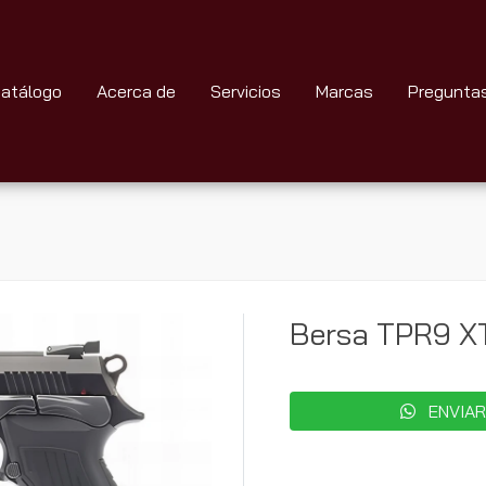
atálogo
Acerca de
Servicios
Marcas
Pregunta
Bersa TPR9 
ENVIAR